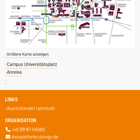
Größere Karte anzeigen
Campus Universitätsplatz
Anreise
LINKS
Ausrichtender Lehrstuhl
ORGANISATION
+49 391 67-56980
dvsspinfortec@ovgu.de