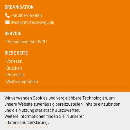
ORGANISATION
+49 391 67-56980
dvsspinfortec@ovgu.de
SERVICE
Personensuche OVGU
DIESE SEITE
Vorlesen
Drucken
Permalink
Weiterempfehlen
Impressum
Wir verwenden Cookies und vergleichbare Technologien, um
unsere Website zuverlässig bereitzustellen, Inhalte einzubinden
Datenschutz
und die Nutzung statistisch auszuwerten.
Weitere Informationen finden Sie in unserer
Barrierefreiheit
Datenschutzerklärung
.