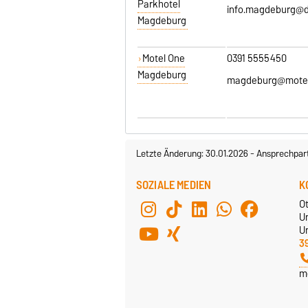
Parkhotel
info.magdeburg@d
Magdeburg
Motel One
0391 5555450
Magdeburg
magdeburg@mote
Letzte Änderung: 30.01.2026
-
Ansprechpar
SOZIALE MEDIEN
K
O
U
Un
3
m