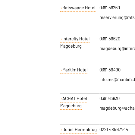
Ratswaage Hotel
0391 59260
reservierung@rat
Intercity Hotel
0391 59620
Magdeburg
magdeburg@interc
Maritim Hotel
0391 59490
info.res@maritim.
ACHAT Hotel
0391 63630
Magdeburg
magdeburg@achat
Dorint Herrenkrug
0221 48567444