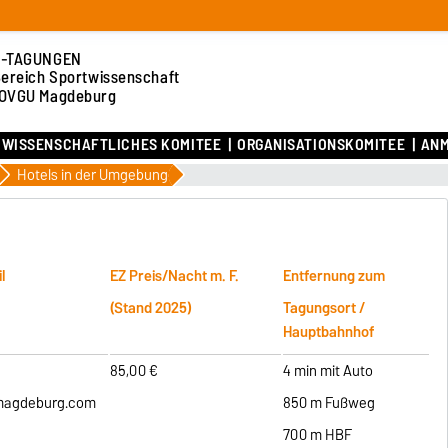
-TAGUNGEN
Bereich Sportwissenschaft
 OVGU Magdeburg
WISSENSCHAFTLICHES KOMITEE
ORGANISATIONSKOMITEE
ANM
Hotels in der Umgebung
l
EZ Preis/Nacht m. F.
Entfernung zum
(Stand 2025)
Tagungsort /
Hauptbahnhof
85,00 €
4 min mit Auto
-magdeburg.com
850 m Fußweg
700 m HBF