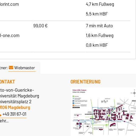
orint.com
4,7 km Fußweg
5,5 km HBF
99,00 €
7 min mit Auto
l-one.com
1,6 km Fußweg
0,8 km HBF
tner:
Webmaster
ONTAKT
ORIENTIERUNG
tto-von-Guericke-
niversität Magdeburg
iversitätsplatz 2
9106 Magdeburg
+49 391 67-01
ehr…